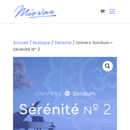
Accueil
/
Musique
/
Détente
/ Univers Sonāum •
Sérénité Nº 2