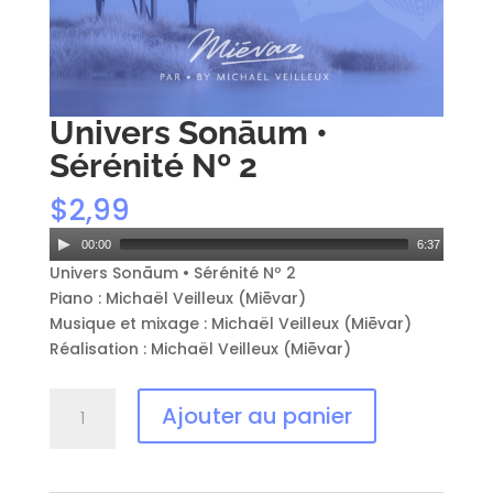
Univers Sonāum •
Sérénité Nº 2
$
2,99
A
00:00
6:37
u
Univers Sonāum • Sérénité Nº 2
d
Piano : Michaël Veilleux (Miēvar)
i
Musique et mixage : Michaël Veilleux (Miēvar)
o
Réalisation : Michaël Veilleux (Miēvar)
P
l
quantité
Ajouter au panier
a
de
y
Univers
e
Sonāum