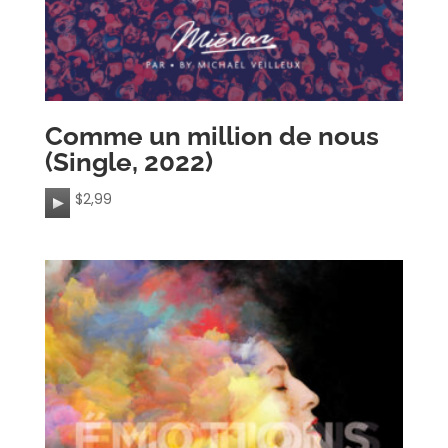
Comme un million de nous
(Single, 2022)
A
$
2,99
u
d
i
o
P
l
a
y
e
r