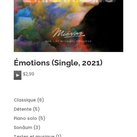
Émotions (Single, 2021)
A
$
2,99
u
d
i
6
Classique
6
o
produits
5
P
Détente
5
produits
l
5
Piano solo
5
a
produits
3
Sonāum
3
y
produits
1
Textes et musique
1